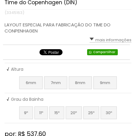
Time do Copenhagen (DIN)
(3345163)
LAYOUT ESPECIAL PARA FABRICAÇÃO DO TIME DO
CONPENHAGEN
mais informações
Compartilhar
√
Altura
6mm
7mm
8mm
9mm
√
Grau da Bainha
9º
11º
15º
20º
25º
30º
por: R$
537,60