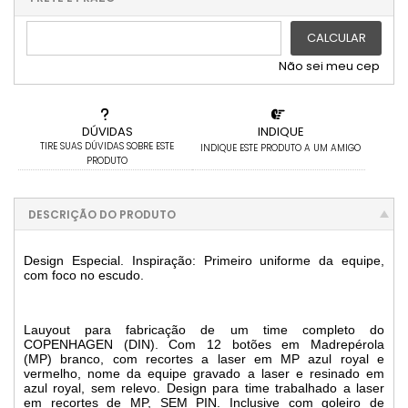
.
5x com juros de R$ 111,83
.
.
6x com juros de R$ 93,19
CALCULAR
Não sei meu cep
DÚVIDAS
INDIQUE
TIRE SUAS DÚVIDAS SOBRE ESTE
INDIQUE ESTE PRODUTO A UM AMIGO
PRODUTO
DESCRIÇÃO DO PRODUTO
Design Especial. Inspiração: Primeiro uniforme da equipe,
com foco no escudo.
Lauyout para fabricação de um time completo do
COPENHAGEN (DIN).
Com 12 botões em Madrepérola
(MP) branco, com recortes a laser em MP azul royal e
vermelho, nome da equipe gravado a laser e resinado em
azul royal, sem relevo. Design para time trabalhado a laser
em recortes de MP, SEM PIN. Inclusive com goleiro de