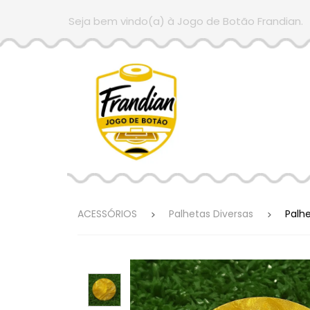
Seja bem vindo(a) à Jogo de Botão Frandian.
ACESSÓRIOS
Palhetas Diversas
Palh