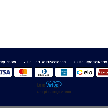
requentes
>
Política De Privacidade
>
Site Especializada
Crie já sua loja virtual