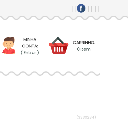
MINHA
CARRINHO:
CONTA:
0
Item
( Entrar )
(3330284)