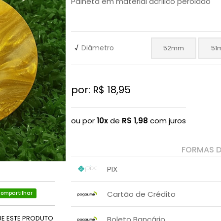
Palheta em material acrílico perolado
√
Diâmetro
52mm
51
por: R$
18,95
ou por
10x
de
R$
1,98
com juros
FORMAS 
PIX
1x sem juros de R$ 18,95
.
.
.
.
Cartão de Crédito
ompartilhar
.
.
1x sem juros de R$ 18,95
UE ESTE PRODUTO
Boleto Bancário