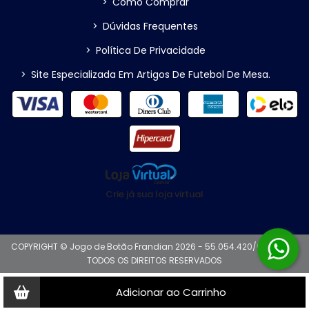
>
Como Comprar
>
Dúvidas Frequentes
>
Política De Privacidade
>
Site Especializada Em Artigos De Futebol De Mesa.
Crie já sua loja virtual
COPYRIGHT © Jogo de Botão Frandian 2026 - 55.054.420/0001-42 -
TODOS OS DIREITOS RESERVADOS
Adicionar ao Carrinho