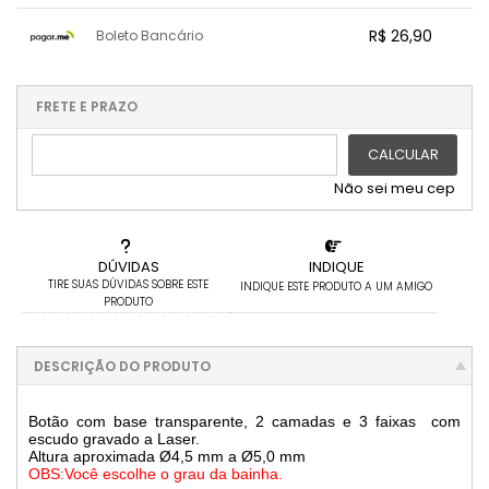
1x sem juros de R$ 26,90
7x com juros de R$ 4,01
R$ 26,90
Boleto Bancário
2x com juros de R$ 13,99
8x com juros de R$ 3,51
3x com juros de R$ 9,33
9x com juros de R$ 3,12
x sem juros de R$ 0,00
.
.
.
.
.
.
4x com juros de R$ 6,99
10x com juros de R$ 2,81
.
.
.
.
FRETE E PRAZO
.
5x com juros de R$ 5,60
.
.
6x com juros de R$ 4,66
CALCULAR
Não sei meu cep
DÚVIDAS
INDIQUE
TIRE SUAS DÚVIDAS SOBRE ESTE
INDIQUE ESTE PRODUTO A UM AMIGO
PRODUTO
DESCRIÇÃO DO PRODUTO
Botão com base transparente, 2 camadas e 3 faixas com
escudo gravado a Laser.
Altura aproximada Ø4,5 mm a Ø5,0 mm
OBS:Você escolhe o grau da bainha.