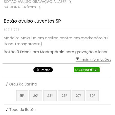
BOTÃO AVULSO GRAVAÇÃO A LASER
NACIONAIS 42mm
Botão avulso Juventos SP
(9213179)
Modelo: Meia lua em acrílico centro em madrepérola (
Base Transparente)
Botão 3 Faixas em Madrepérola com gravação a laser
mais informações
Compartilhar
√
Grau da Bainha
15º
20º
23º
25º
27º
30º
√
Topo do Botão