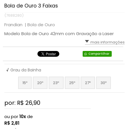
Bola de Ouro 3 Faixas
(7688280)
Frandian |
Bola de Ouro
Modelo Bola de Ouro 42mm com Gravação a Laser
mais informações
Compartilhar
√
Grau da Bainha
15º
20º
23º
25º
27º
30º
por: R$
26,90
ou por
10x
de
R$
2,81