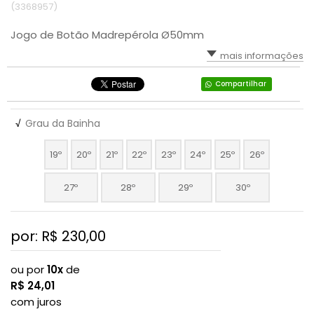
(3368957)
Jogo de Botão Madrepérola Ø50mm
mais informações
Compartilhar
√
Grau da Bainha
19º
20º
21º
22º
23º
24º
25º
26º
27º
28º
29º
30º
por: R$
230,00
ou por
10x
de
R$
24,01
com juros