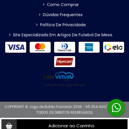
>
Como Comprar
>
Dúvidas Frequentes
>
Política De Privacidade
>
Site Especializada Em Artigos De Futebol De Mesa.
Crie já sua loja virtual
COPYRIGHT © Jogo de Botão Frandian 2026 - 55.054.420/0001-42 -
TODOS OS DIREITOS RESERVADOS
Adicionar ao Carrinho