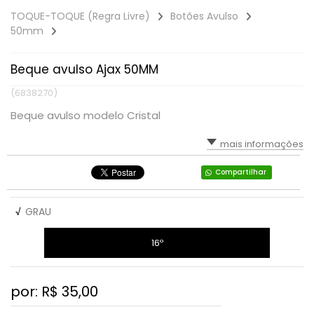
TOQUE-TOQUE (Regra Livre)
Botões Avulso
50mm
Beque avulso Ajax 50MM
(6838270)
Beque avulso modelo Cristal
mais informações
Compartilhar
√
GRAU
16º
por: R$
35,00