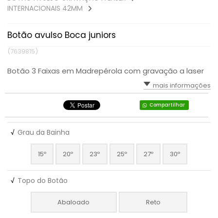
INTERNACIONAIS 42MM
Botão avulso Boca juniors
(7639815)
Botão 3 Faixas em Madrepérola com gravação a laser
mais informações
Compartilhar
√
Grau da Bainha
15º
20º
23º
25º
27º
30º
√
Topo do Botão
Abaloado
Reto