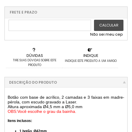
3x com juros de R$ 9,33
9x com juros de R$ 3,12
x sem juros de R$ 0,00
.
.
.
.
.
.
4x com juros de R$ 6,99
10x com juros de R$ 2,81
.
.
.
.
FRETE E PRAZO
.
5x com juros de R$ 5,60
.
.
6x com juros de R$ 4,66
CALCULAR
Não sei meu cep
DÚVIDAS
INDIQUE
TIRE SUAS DÚVIDAS SOBRE ESTE
INDIQUE ESTE PRODUTO A UM AMIGO
PRODUTO
DESCRIÇÃO DO PRODUTO
Botão com base de acrílico, 2 camadas e 3 faixas em madre-
pérola, com escudo gravado a Laser.
Altura aproximada Ø4,5 mm a Ø5,0 mm
OBS:Você escolhe o grau da bainha.
Itens inclusos:
1 botão Ø42mm