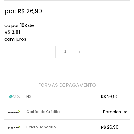
por: R$
26,90
ou por
10x
de
R$
2,81
com juros
-
+
FORMAS DE PAGAMENTO
R$ 26,90
PIX
1x sem juros de R$ 26,90
.
.
.
.
Parcelas
Cartão de Crédito
.
.
.
.
.
.
.
1x sem juros de R$ 26,90
7x com juros de R$ 4,01
R$ 26,90
Boleto Bancário
2x com juros de R$ 13,99
8x com juros de R$ 3,51