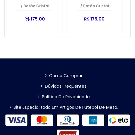
/
Botão Cristal
/
Botão Cristal
R$ 175,00
R$ 175,00
>
Como Comprar
>
Dúvidas Frequentes
>
Política De Privacidade
>
Site Especializada Em Artigos De Futebol De Mesa.