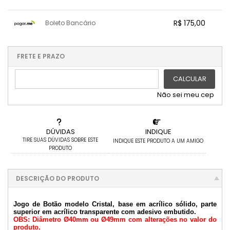
.
.
.
.
.
1x sem juros de R$ 175,00
7x com juros de R$ 26,10
R$ 175,00
Boleto Bancário
2x com juros de R$ 91,01
8x com juros de R$ 22,83
3x com juros de R$ 60,67
9x com juros de R$ 20,30
x sem juros de R$ 0,00
.
.
.
.
.
.
4x com juros de R$ 45,50
10x com juros de R$ 18,27
.
.
.
.
FRETE E PRAZO
.
5x com juros de R$ 36,40
.
.
6x com juros de R$ 30,34
CALCULAR
Não sei meu cep
DÚVIDAS
INDIQUE
TIRE SUAS DÚVIDAS SOBRE ESTE
INDIQUE ESTE PRODUTO A UM AMIGO
PRODUTO
DESCRIÇÃO DO PRODUTO
Jogo de Botão modelo Cristal, base em acrílico sólido, parte
superior em acrílico transparente com adesivo embutido.
OBS: Diâmetro Ø40mm ou Ø49mm com alterações no valor do
produto.