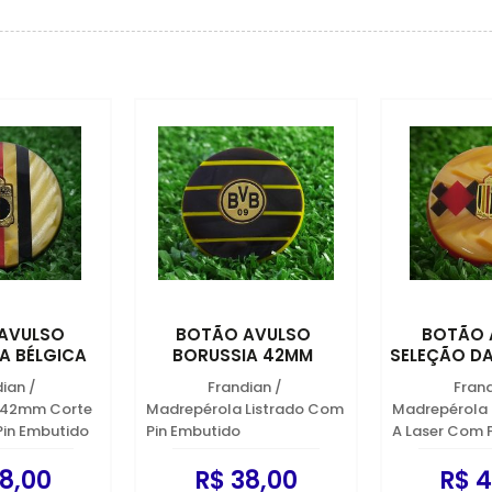
AVULSO
BOTÃO AVULSO
BOTÃO 
A BÉLGICA
BORUSSIA 42MM
SELEÇÃO DA 
dian
/
Frandian
/
Fran
 42mm Corte
Madrepérola Listrado Com
Madrepérola
Pin Embutido
Pin Embutido
A Laser Com 
8,00
R$ 38,00
R$ 4