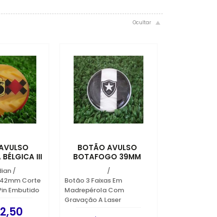
AVULSO
BOTÃO AVULSO
BÉLGICA III
BOTAFOGO 39MM
dian
/
/
 42mm Corte
Botão 3 Faixas Em
Pin Embutido
Madrepérola Com
Gravação A Laser
2,50