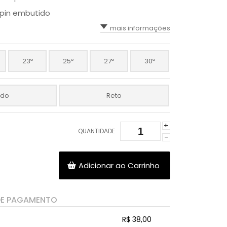
pin embutido
mais informações
23º
25º
27º
30º
ado
Reto
+
QUANTIDADE
-
Adicionar ao Carrinho
DE PAGAMENTO
R$ 38,00