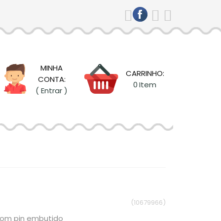
MINHA
CARRINHO:
CONTA:
0
Item
( Entrar )
(10679966)
com pin embutido