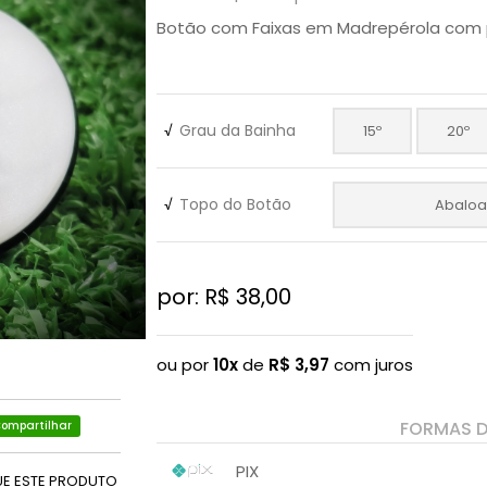
Botão com Faixas em Madrepérola com 
√
Grau da Bainha
15º
20º
√
Topo do Botão
Abalo
por: R$
38,00
ou por
10x
de
R$
3,97
com juros
FORMAS 
ompartilhar
PIX
UE ESTE PRODUTO