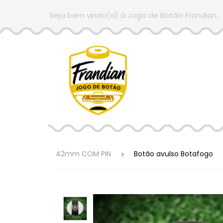
Seja bem vindo(a) à Jogo de Botão Frandian.
42mm COM PIN
Botão avulso Botafogo