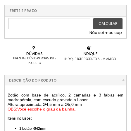
3x com juros de R$ 9,33
9x com juros de R$ 3,12
x sem juros de R$ 0,00
.
.
.
.
.
.
4x com juros de R$ 6,99
10x com juros de R$ 2,81
.
.
.
.
FRETE E PRAZO
.
5x com juros de R$ 5,60
.
.
6x com juros de R$ 4,66
CALCULAR
Não sei meu cep
DÚVIDAS
INDIQUE
TIRE SUAS DÚVIDAS SOBRE ESTE
INDIQUE ESTE PRODUTO A UM AMIGO
PRODUTO
DESCRIÇÃO DO PRODUTO
Botão com base de acrílico, 2 camadas e 3 faixas em
madrepérola, com escudo gravado a Laser.
Altura aproximada Ø4,5 mm a Ø5,0 mm
OBS:Você escolhe o grau da bainha.
Itens inclusos:
1 botão Ø42mm