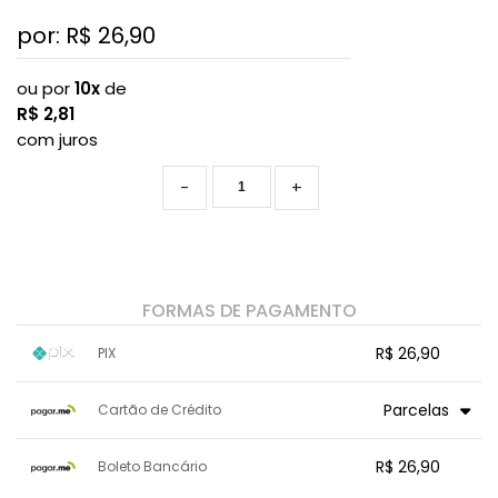
por: R$
26,90
ou por
10x
de
R$
2,81
com juros
-
+
FORMAS DE PAGAMENTO
R$ 26,90
PIX
1x sem juros de R$ 26,90
.
.
.
.
Parcelas
Cartão de Crédito
.
.
.
.
.
.
.
1x sem juros de R$ 26,90
7x com juros de R$ 4,01
R$ 26,90
Boleto Bancário
2x com juros de R$ 13,99
8x com juros de R$ 3,51