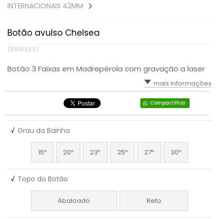
INTERNACIONAIS 42MM
Botão avulso Chelsea
(8918323)
Botão 3 Faixas em Madrepérola com gravação a laser
mais informações
Compartilhar
√
Grau da Bainha
15º
20º
23º
25º
27º
30º
√
Topo do Botão
Abaloado
Reto