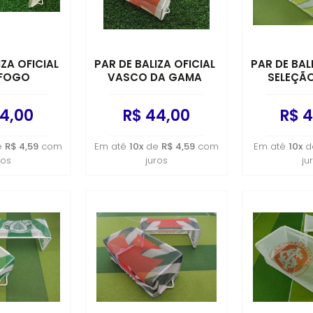
IZA OFICIAL
PAR DE BALIZA OFICIAL
PAR DE BAL
FOGO
VASCO DA GAMA
SELEÇÃO
4,00
R$ 44,00
R$ 4
e
R$ 4,59
com
Em até
10x
de
R$ 4,59
com
Em até
10x
d
ros
juros
ju