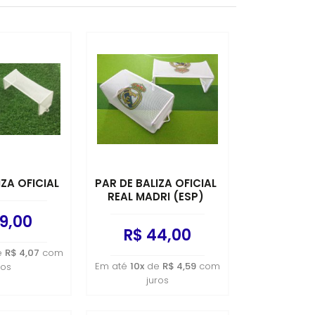
Lançamentos
4
MENOR PREÇO
(Dadinho) Ø 110mm x 45mm
(Dadinho) Ø110¨mm x 45mm
MAIOR PREÇO
(Dadinho)Ø110mm x 45mm
A - Z
IZA OFICIAL
PAR DE BALIZA OFICIAL
REAL MADRI (ESP)
9,00
R$ 44,00
e
R$ 4,07
com
Em até
10x
de
R$ 4,59
com
ros
juros