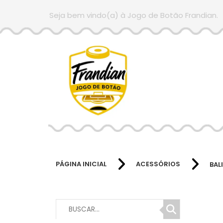
Seja bem vindo(a) à Jogo de Botão Frandian.
PÁGINA INICIAL
ACESSÓRIOS
BAL