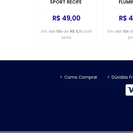
SPORT RECIFE
FLUMI
R$ 49,00
R$ 4
Em até
10x
de
R$ 5,11
com
Em até
10x
d
juros
ju
>
Como Comprar
>
Dúvidas F