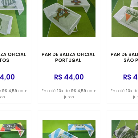
IZA OFICIAL
PAR DE BALIZA OFICIAL
PAR DE BAL
TOS
PORTUGAL
SÃO 
4,00
R$ 44,00
R$ 4
e
R$ 4,59
com
Em até
10x
de
R$ 4,59
com
Em até
10x
d
ros
juros
ju