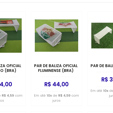
Frandian
R$ 39,00 - R$ 39,48
R$ 39,49 - R$ 40,43
R$ 40,44 - R$ 44,2
R$ 44,25 - R$ 45,19
R$ 45,20 - R$ 49,00
(Bola) Ø125mm x Ø50mm
(Dadinho) Ø110mm x 45mm
(Dadinho)Ø 110mm x 45mm
IZA OFICIAL
PAR DE BALIZA OFICIAL
PAR DE BAL
O (BRA)
FLUMINENSE (BRA)
R$ 3
4,00
R$ 44,00
Em até
10x
d
e
R$ 4,59
com
Em até
10x
de
R$ 4,59
com
ju
ros
juros