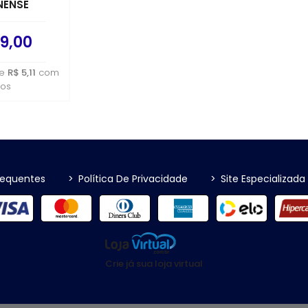
NENSE
9,00
e
R$ 5,11
com
ros
requentes
>
Política De Privacidade
>
Site Especializada
Crie já sua loja virtual