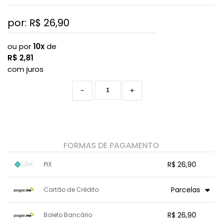
por: R$
26,90
ou por
10x
de
R$
2,81
com juros
-
+
FORMAS DE PAGAMENTO
R$ 26,90
PIX
1x sem juros de R$ 26,90
.
.
.
.
Parcelas
Cartão de Crédito
.
.
.
.
.
.
.
1x sem juros de R$ 26,90
7x com juros de R$ 4,01
R$ 26,90
Boleto Bancário
2x com juros de R$ 13,99
8x com juros de R$ 3,51