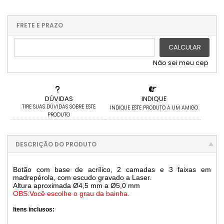
3x com juros de R$ 9,33
9x com juros de R$ 3,12
x sem juros de R$ 0,00
.
.
.
.
.
.
4x com juros de R$ 6,99
10x com juros de R$ 2,81
.
.
.
.
FRETE E PRAZO
.
5x com juros de R$ 5,60
.
.
6x com juros de R$ 4,66
CALCULAR
Não sei meu cep
DÚVIDAS
INDIQUE
TIRE SUAS DÚVIDAS SOBRE ESTE
INDIQUE ESTE PRODUTO A UM AMIGO
PRODUTO
DESCRIÇÃO DO PRODUTO
Botão com base de acrílico, 2 camadas e 3 faixas em
madrepérola, com escudo gravado a Laser.
Altura aproximada Ø4,5 mm a Ø5,0 mm
OBS:Você escolhe o grau da bainha.
Itens inclusos: