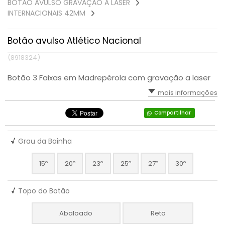
BOTÃO AVULSO GRAVAÇÃO A LASER
INTERNACIONAIS 42MM
Botão avulso Atlético Nacional
(8918324)
Botão 3 Faixas em Madrepérola com gravação a laser
mais informações
Compartilhar
√
Grau da Bainha
15º
20º
23º
25º
27º
30º
√
Topo do Botão
Abaloado
Reto