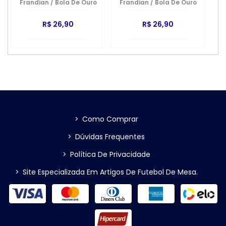
Frandian
/
Bola De Ouro
Frandian
/
Bola De Ouro
R$ 26,90
R$ 26,90
>
Como Comprar
>
Dúvidas Frequentes
>
Política De Privacidade
>
Site Especializada Em Artigos De Futebol De Mesa.