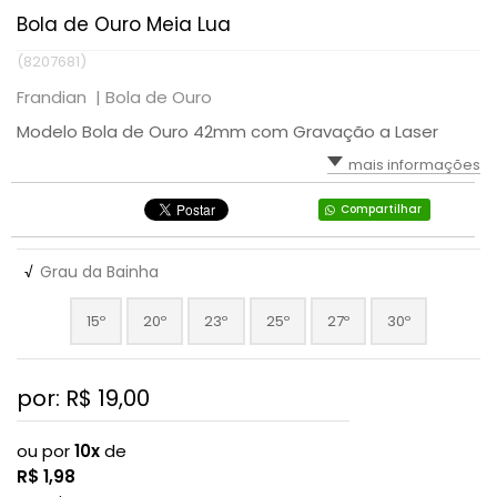
Bola de Ouro Meia Lua
(8207681)
Frandian |
Bola de Ouro
Modelo Bola de Ouro 42mm com Gravação a Laser
mais informações
Compartilhar
√
Grau da Bainha
15º
20º
23º
25º
27º
30º
por: R$
19,00
ou por
10x
de
R$
1,98