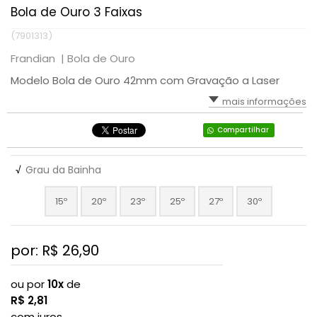
Bola de Ouro 3 Faixas
(7901313)
Frandian |
Bola de Ouro
Modelo Bola de Ouro 42mm com Gravação a Laser
mais informações
Compartilhar
√
Grau da Bainha
15º
20º
23º
25º
27º
30º
por: R$
26,90
ou por
10x
de
R$
2,81
com juros