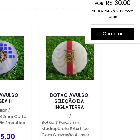
R$
30,00
POR:
ou
10x
de
R$
3,13
com
juros
Comprar
AVULSO
BOTÃO AVULSO
EA II
SELEÇÃO DA
INGLATERRA
dian
/
/
 42mm Corte
Botão 3 Faixas Em
Pin Embutido
Madrepérola E Acrílico
Com Gravação A Laser
5,00