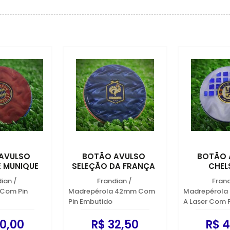
AVULSO
BOTÃO AVULSO
BOTÃO 
E MUNIQUE
SELEÇÃO DA FRANÇA
CHELS
dian
/
Frandian
/
Fran
 Com Pin
Madrepérola 42mm Com
Madrepérola
Pin Embutido
A Laser Com 
0,00
R$ 32,50
R$ 4