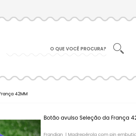
 França 42MM
Botão avulso Seleção da França 
Frandian |
Madrepérola com pin embuti