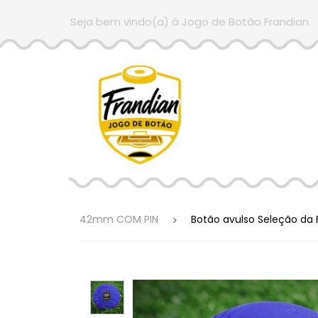
Seja bem vindo(a) à Jogo de Botão Frandian.
42mm COM PIN
Botão avulso Seleção da