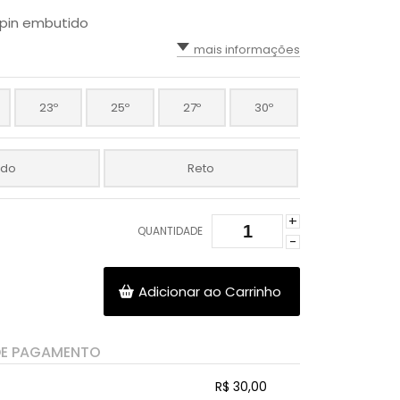
pin embutido
mais informações
23º
25º
27º
30º
ado
Reto
+
QUANTIDADE
-
Adicionar ao Carrinho
DE PAGAMENTO
R$ 30,00