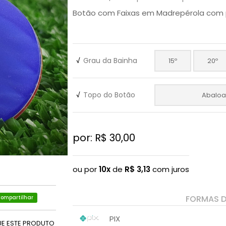
Botão com Faixas em Madrepérola com 
√
Grau da Bainha
15º
20º
√
Topo do Botão
Abalo
por: R$
30,00
ou por
10x
de
R$
3,13
com juros
FORMAS 
ompartilhar
PIX
UE ESTE PRODUTO