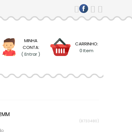
MINHA
CARRINHO:
CONTA:
0
Item
( Entrar )
42MM
(8733480)
do