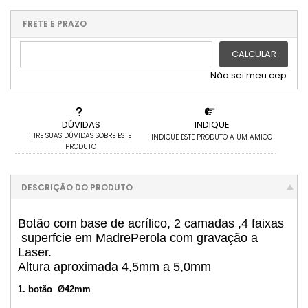
3x com juros de R$ 10,23
9x com juros de R$ 3,42
x sem juros de R$ 0,00
.
.
.
.
.
.
4x com juros de R$ 7,67
10x com juros de R$ 3,08
.
.
.
.
FRETE E PRAZO
.
5x com juros de R$ 6,14
.
.
6x com juros de R$ 5,11
CALCULAR
Não sei meu cep
DÚVIDAS
INDIQUE
TIRE SUAS DÚVIDAS SOBRE ESTE
INDIQUE ESTE PRODUTO A UM AMIGO
PRODUTO
DESCRIÇÃO DO PRODUTO
Botão com base de acrílico, 2 camadas ,4 faixas
superfcie em MadrePerola com gravação a
Laser.
Altura aproximada 4,5mm a 5,0mm
1. botão Ø42mm