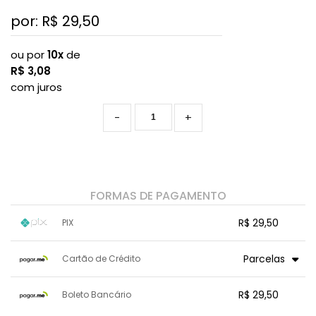
por: R$
29,50
ou por
10x
de
R$
3,08
com juros
-
+
FORMAS DE PAGAMENTO
R$ 29,50
PIX
1x sem juros de R$ 29,50
.
.
.
.
Parcelas
Cartão de Crédito
.
.
.
.
.
.
.
1x sem juros de R$ 29,50
7x com juros de R$ 4,40
R$ 29,50
Boleto Bancário
2x com juros de R$ 15,34
8x com juros de R$ 3,85