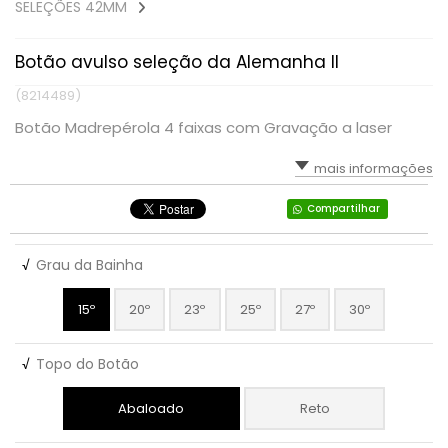
SELEÇÕES 42MM
Botão avulso seleção da Alemanha II
(8214489)
Botão Madrepérola 4 faixas com Gravação a laser
mais informações
Compartilhar
√
Grau da Bainha
15º
20º
23º
25º
27º
30º
√
Topo do Botão
Abaloado
Reto