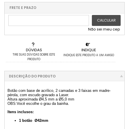
.
.
.
.
.
4x com juros de R$ 8,32
10x com juros de R$ 3,34
.
.
.
.
FRETE E PRAZO
.
5x com juros de R$ 6,66
.
.
6x com juros de R$ 5,55
CALCULAR
Não sei meu cep
DÚVIDAS
INDIQUE
TIRE SUAS DÚVIDAS SOBRE ESTE
INDIQUE ESTE PRODUTO A UM AMIGO
PRODUTO
DESCRIÇÃO DO PRODUTO
Botão com base de acrílico, 2 camadas e 3 faixas em madre-
pérola, com escudo gravado a Laser.
Altura aproximada Ø4,5 mm a Ø5,0 mm
OBS:Você escolhe o grau da bainha.
Itens inclusos:
1 botão Ø42mm