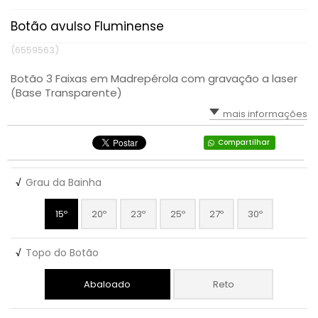
Botão avulso Fluminense
(6559563)
Botão 3 Faixas em Madrepérola com gravação a laser
(Base Transparente)
mais informações
Compartilhar
√
Grau da Bainha
15º
20º
23º
25º
27º
30º
√
Topo do Botão
Abaloado
Reto